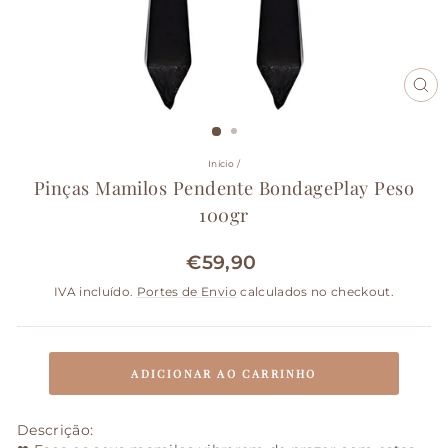
FE
(ES
Início
/
Pinças Mamilos Pendente BondagePlay Peso
100gr
€59,90
Preço
normal
IVA incluído.
Portes de Envio
calculados no checkout.
ADICIONAR AO CARRINHO
Descrição: