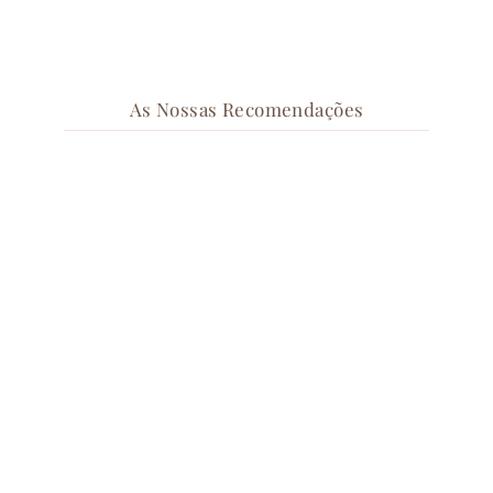
As Nossas Recomendações
Pinças Mamilos Pendente
BondagePlay Peso 100gr
€59,90