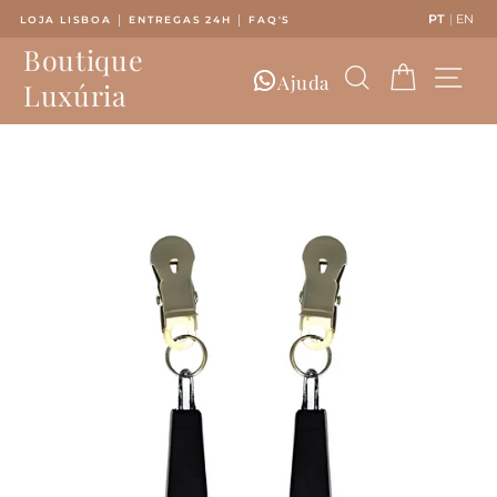
Saltar
PT
|
EN
LOJA LISBOA │ ENTREGAS 24H │ FAQ'S
para
Pausar
Boutique
o
slideshow
Pesquisar
Carrinh
Nav
Conteúdo
Ajuda
Luxúria