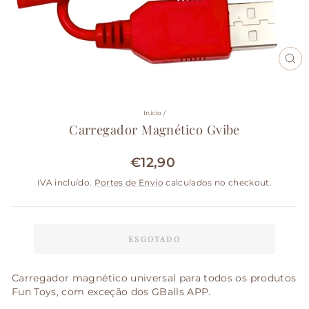
FE
(ES
Início
/
Carregador Magnético Gvibe
€12,90
Preço
normal
IVA incluído.
Portes de Envio
calculados no checkout.
ESGOTADO
Carregador magnético universal para todos os produtos
Fun Toys, com exceção dos GBalls APP.