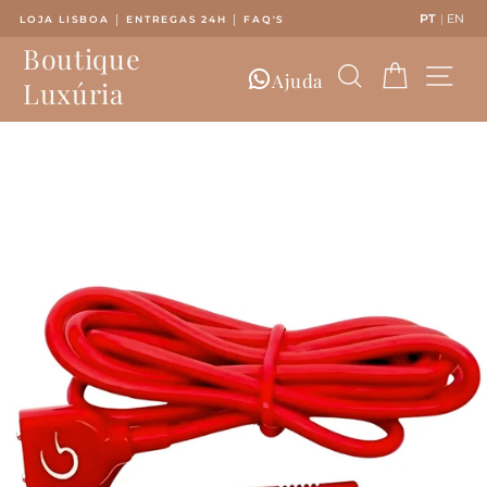
Saltar
PT
|
EN
LOJA LISBOA │ ENTREGAS 24H │ FAQ'S
para
Pausar
Boutique
o
slideshow
Pesquisar
Carrinh
Nav
Conteúdo
Ajuda
Luxúria