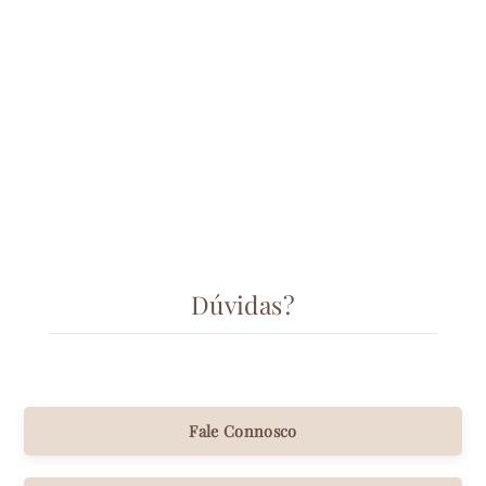
Carregador Magnético
Gvibe
€12,90
Dúvidas?
Fale Connosco