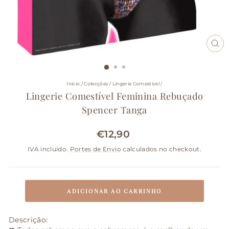
FE
(ES
Início
/
Colecções
/
Lingerie Comestível
/
Lingerie Comestível Feminina Rebuçado
Spencer Tanga
€12,90
Preço
normal
IVA incluído.
Portes de Envio
calculados no checkout.
ADICIONAR AO CARRINHO
Descrição: