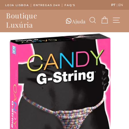
Saltar
PT
|
EN
LOJA LISBOA │ ENTREGAS 24H │ FAQ'S
para
Pausar
Boutique
o
slideshow
Pesquisar
Carrinh
Nav
Conteúdo
Ajuda
Luxúria