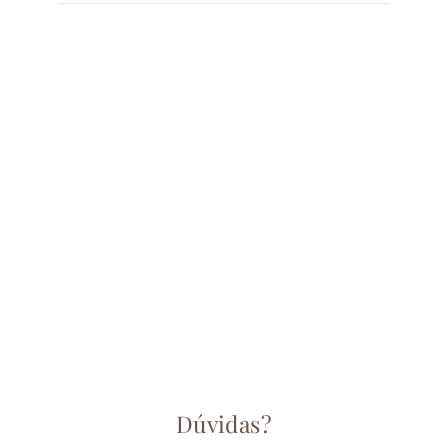
Lingerie Comestível
Feminina Rebuçado
Spencer Tanga
€12,90
Dúvidas?